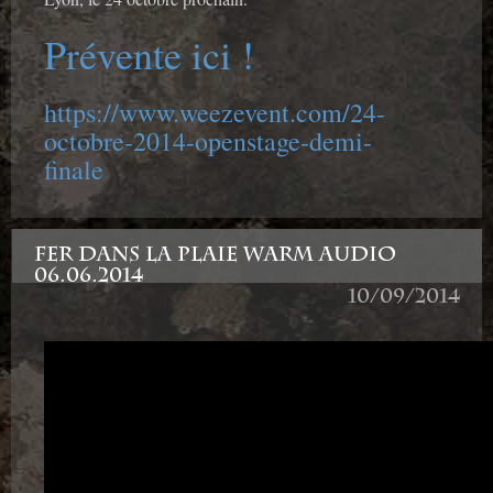
Prévente ici !
https://www.weezevent.com/24-
octobre-2014-openstage-demi-
finale
FER DANS LA PLAIE WARM AUDIO
06.06.2014
10/09/2014