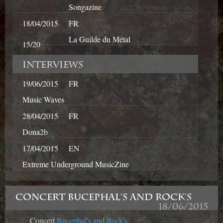
Songazine
18/04/2015
FR
La Guilde du Métal
15/20
Interviews
19/06/2015
FR
Music Waves
28/04/2015
FR
Dona2b
17/04/2015
EN
Extreme Underground MusicZine
CONCERT BUCEPHAL'S AND ROCK'S
18/06/2015
Concert
Bucephal's and Rock's