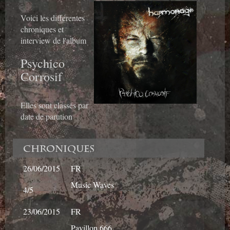
Voici les différentes
chroniques et
interview de l'album
Psychico
Corrosif
Elles sont classés par
date de parution
Chroniques
26/06/2015
FR
Music Waves
4/5
23/06/2015
FR
Pavillon 666