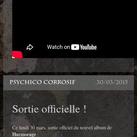
PSYCHICO CORROSIF
30/03/2015
Sortie officielle !
Ce lundi 30 mars, sortie officiel du nouvel album de
Harmorage
: